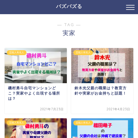
バズバズる
― TAG ―
実家
芸能人有名人
芸能人有名人
磯村勇斗自宅マンションど
鈴木光父親の職業は？教育方
こ？実家やよく出現する場所
針や実家がお金持ちと話題！
は？
2021年7月23日
2021年4月23日
芸能人有名人
芸能人有名人