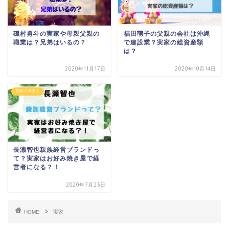
磯村勇斗の実家や母親父親の
福田萌子の父親の会社は沖縄
職業は？兄弟はいるの？
で建設業？実家の総資産額
は？
2020年11月17日
2020年10月14日
芸能人有名人
長瀬智也親族経営ブランドっ
て？実家はお好み焼き屋で経
営者になる？！
2020年7月23日
HOME
実家