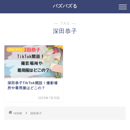
バズバズる
― TAG ―
深田恭子
芸能人有名人
深田恭子TikTok開設！撮影場
所や着用服はどこの？
2020年7月10日
HOME
深田恭子