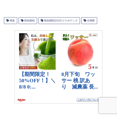
再販
呪術廻戦
呪術廻戦ZOZOコラボグッズ
在庫数