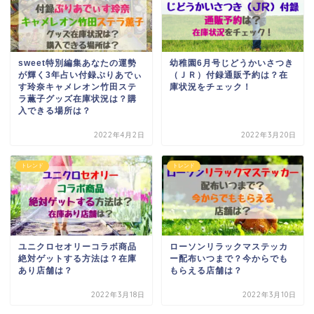
sweet特別編集あなたの運勢
幼稚園6月号じどうかいさつき
が輝く3年占い付録ぷりあでぃ
（ＪＲ）付録通販予約は？在
す玲奈キャメレオン竹田ステ
庫状況をチェック！
ラ薫子グッズ在庫状況は？購
入できる場所は？
2022年4月2日
2022年3月20日
トレンド
トレンド
ユニクロセオリーコラボ商品
ローソンリラックマステッカ
絶対ゲットする方法は？在庫
ー配布いつまで？今からでも
あり店舗は？
もらえる店舗は？
2022年3月18日
2022年3月10日