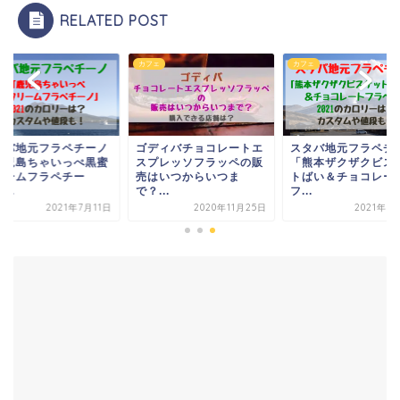
RELATED POST
ェ
カフェ
カフェ
ディバチョコレートエ
スタバ地元フラペチーノ
スタバ地元フラペチ
プレッソフラッペの販
「熊本ザクザクビスケッ
「鹿児島ちゃいっぺ
はいつからいつま
トばい＆チョコレート
クリームフラペチー
...
フ...
ノ」...
2020年11月25日
2021年7月10日
2021年7