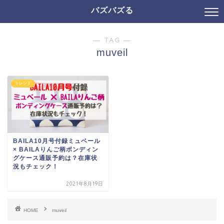
バズバズる
― TAG ―
muveil
トレンド
BAILA10月号付録ミュベール
× BAILAりんご柄ボンディン
グケース通販予約は？在庫状
況もチェック！
2021年8月19日
HOME
muveil