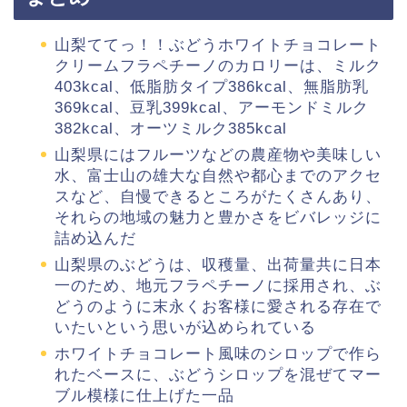
山梨ててっ！！ぶどうホワイトチョコレート
クリームフラペチーノのカロリーは、ミルク
403kcal、低脂肪タイプ386kcal、無脂肪乳
369kcal、豆乳399kcal、アーモンドミルク
382kcal、オーツミルク385kcal
山梨県にはフルーツなどの農産物や美味しい
水、富士山の雄大な自然や都心までのアクセ
スなど、自慢できるところがたくさんあり、
それらの地域の魅力と豊かさをビバレッジに
詰め込んだ
山梨県のぶどうは、収穫量、出荷量共に日本
一のため、地元フラペチーノに採用され、ぶ
どうのように末永くお客様に愛される存在で
いたいという思いが込められている
ホワイトチョコレート風味のシロップで作ら
れたベースに、ぶどうシロップを混ぜてマー
ブル模様に仕上げた一品