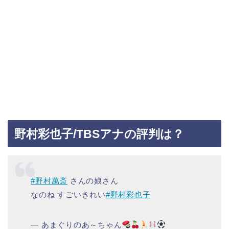
野村彩也子/TBSアナの評判は？
#野村萬斎
さんの娘さん
なのね すごいきれい
#野村彩也子
— あまぐりのあ～ちゃん