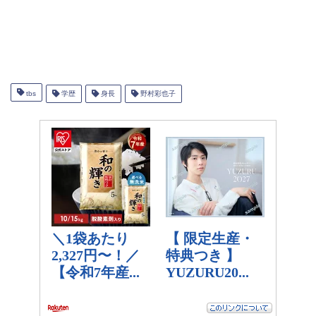
tbs
学歴
身長
野村彩也子