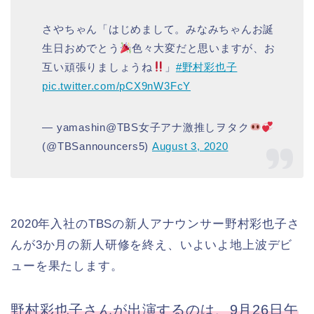
さやちゃん「はじめまして。みなみちゃんお誕
生日おめでとう
色々大変だと思いますが、お
互い頑張りましょうね
」
#野村彩也子
pic.twitter.com/pCX9nW3FcY
— yamashin@TBS女子アナ激推しヲタク
(@TBSannouncers5)
August 3, 2020
2020年入社のTBSの新人アナウンサー野村彩也子さ
んが3か月の新人研修を終え、いよいよ地上波デビ
ューを果たします。
野村彩也子さんが出演するのは、9月26日午