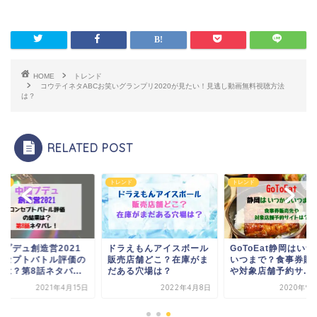
HOME
トレンド
コウテイネタABCお笑いグランプリ2020が見たい！見逃し動画無料視聴方法
は？
RELATED POST
ンド
トレンド
トレンド
国プデュ創造営2021
ドラえもんアイスボール
GoToEat静岡はい
ンセプトバトル評価の
販売店舗どこ？在庫がま
いつまで？食事券販
は？第8話ネタバ...
だある穴場は？
や対象店舗予約サ...
2021年4月15日
2022年4月8日
2020年9