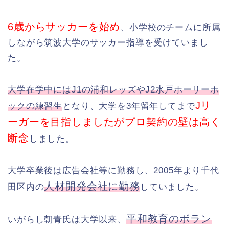
6歳からサッカーを始め
、小学校のチームに所属
しながら筑波大学のサッカー指導を受けていまし
た。
大学在学中にはJ1の浦和レッズやJ2水戸ホーリーホ
Jリ
ックの練習生
となり、大学を3年留年してまで
ーガーを目指しましたがプロ契約の壁は高く
断念
しました。
大学卒業後は広告会社等に勤務し、2005年より千代
人材開発会社に勤務
田区内の
していました。
平和教育のボラン
いがらし朝青氏は大学以来、