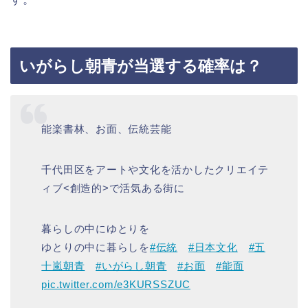
いがらし朝青が当選する確率は？
能楽書林、お面、伝統芸能
千代田区をアートや文化を活かしたクリエイテ
ィブ<創造的>で活気ある街に
暮らしの中にゆとりを
ゆとりの中に暮らしを
#伝統
#日本文化
#五
十嵐朝青
#いがらし朝青
#お面
#能面
pic.twitter.com/e3KURSSZUC