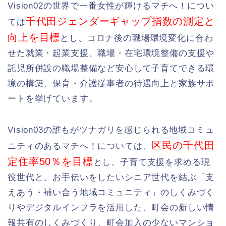
Vision02の世界で一番女性が輝けるマチへ！につい
千代田ジェンダーギャップ指数の測定と
ては
向上を目標
とし、コロナ後の職場環境変化に合わ
せた就業・起業支援、職場・在宅環境整備の支援や
託児所併設の職場整備など安心して子育てできる環
境の構築、保育・介護従事者の待遇向上と家族サポ
ートを挙げています。
Vision03の誰もがツナガリを感じられる地域コミュ
区民の千代田
ニティのあるマチへ！については、
定住率50％を目標
とし、子育て支援を求める現
役世代と、お手伝いをしたいシニア世代を結ぶ「支
えあう・補い合う地域コミュニティ」のしくみづく
りやデジタルインフラを活用した、町会の新しい情
報共有のしくみづくり、町会加入の少ないマンショ