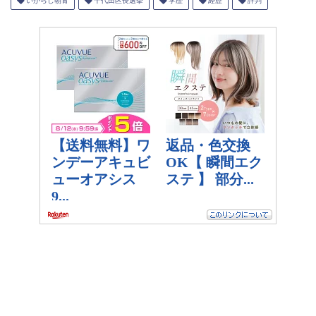
いがらし朝青
千代田区長選挙
学歴
経歴
評判