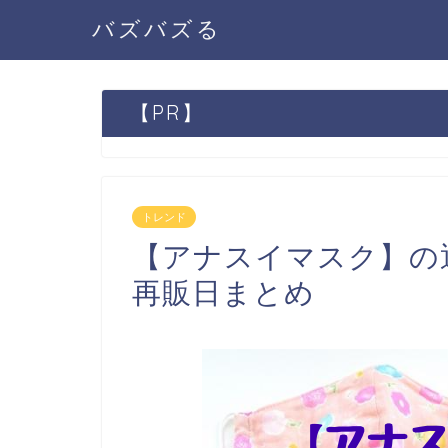
バズバズる
【PR】
トレンド
【アナスイマスク】の
再販日まとめ