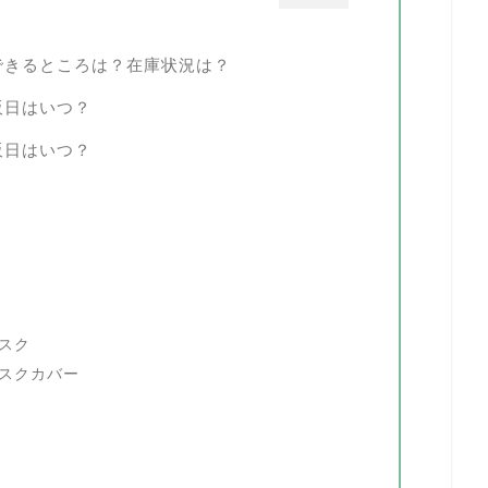
できるところは？在庫状況は？
販日はいつ？
販日はいつ？
？
スク
マスクカバー