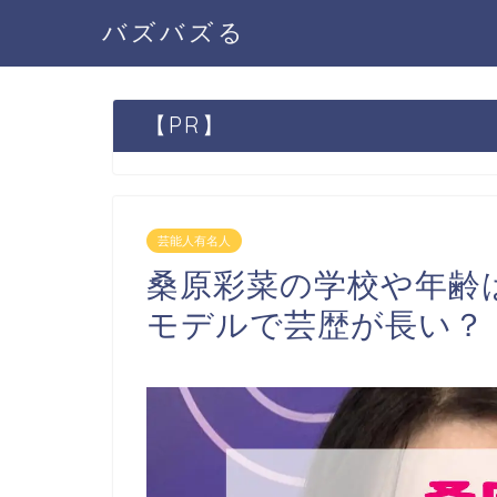
バズバズる
【PR】
芸能人有名人
桑原彩菜の学校や年齢
モデルで芸歴が長い？