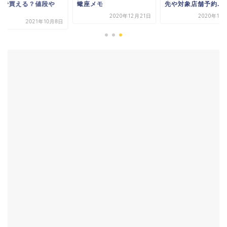
こで買える？値段や
蠍座メモ
先や対象店舗予約...
.
2020年12月21日
2020年10
2021年10月8日