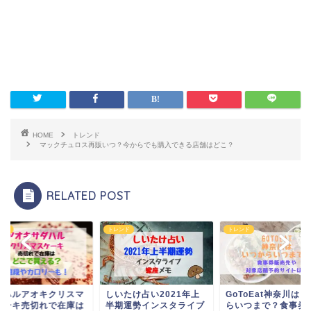
HOME
トレンド
マックチュロス再販いつ？今からでも購入できる店舗はどこ？
RELATED POST
ンド
トレンド
トレンド
ダハルアオキクリスマ
しいたけ占い2021年上
GoToEat神奈川は
ケーキ売切れで在庫は
半期運勢インスタライブ
らいつまで？食事券