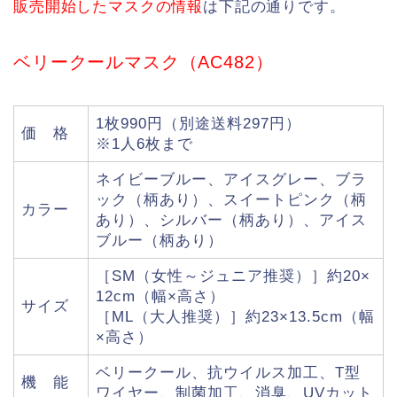
販売開始したマスクの情報
は下記の通りです。
ベリークールマスク（AC482）
1枚990円（別途送料297円）
価 格
※1人6枚まで
ネイビーブルー、アイスグレー、ブラ
ック（柄あり）、スイートピンク（柄
カラー
あり）、シルバー（柄あり）、アイス
ブルー（柄あり）
［SM（女性～ジュニア推奨）］約20×
12cm（幅×高さ）
サイズ
［ML（大人推奨）］約23×13.5cm（幅
×高さ）
ベリークール、抗ウイルス加工、T型
機 能
ワイヤー、制菌加工、消臭、UVカット