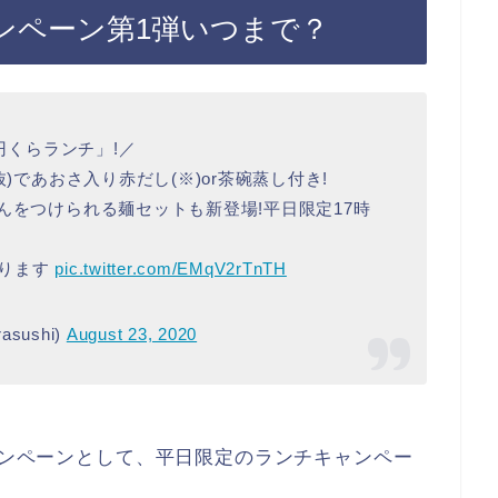
ャンペーン第1弾いつまで？
0円くらランチ」!／
)であおさ入り赤だし(※)or茶碗蒸し付き!
んをつけられる麺セットも新登場!平日限定17時
なります
pic.twitter.com/EMqV2rTnTH
sushi)
August 23, 2020
キャンペーンとして、平日限定のランチキャンペー