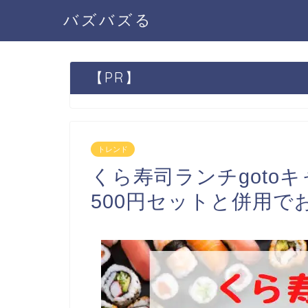
バズバズる
【PR】
トレンド
くら寿司ランチgoto
500円セットと併用で