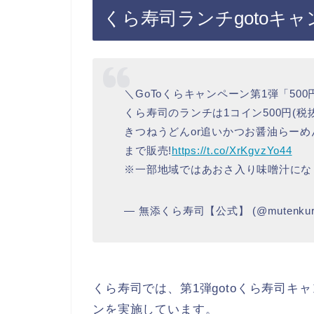
くら寿司ランチgotoキ
＼GoToくらキャンペーン第1弾「50
くら寿司のランチは1コイン500円(税抜
きつねうどんor追いかつお醤油らーめ
まで販売!
https://t.co/XrKgvzYo44
※一部地域ではあおさ入り味噌汁に
— 無添くら寿司【公式】 (@mutenkura
くら寿司では、第1弾gotoくら寿司
ンを実施しています。