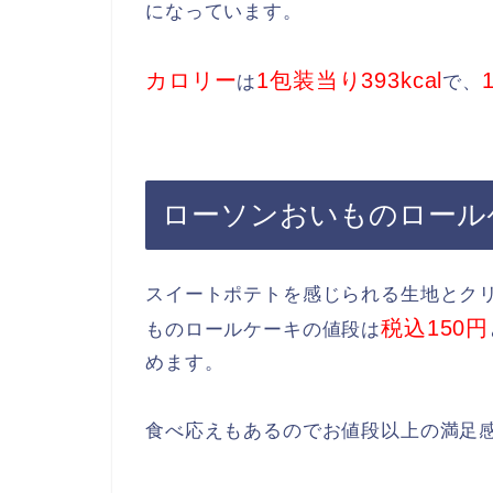
になっています。
カロリー
1包装当り393kcal
は
で、
ローソンおいものロール
スイートポテトを感じられる生地とク
税込150円
ものロールケーキの値段は
めます。
食べ応えもあるのでお値段以上の満足