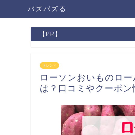
バズバズる
【PR】
トレンド
ローソンおいものロー
は？口コミやクーポン