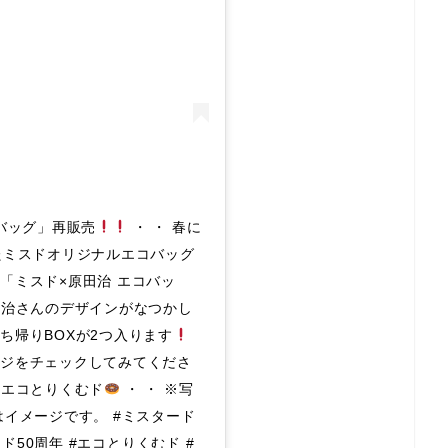
コバッグ」再販売
・ ・ 春に
たミスドオリジナルエコバッグ
「ミスド×原田治 エコバッ
田治さんのデザインがなつかし
ち帰りBOXが2つ入ります
ージをチェックしてみてくださ
はエコとりくむド
・ ・ ※写
イメージです。 #ミスタード
 #ミスド50周年 #エコとりくむド #