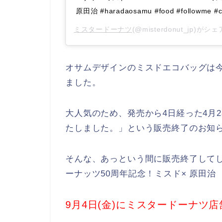
原田治 #haradaosamu #food #followme #cu
ミスタードーナツ
(@misterdonut_jp)が
オサムデザインのミスドエコバッグは今
ました。
大人気のため、発売から4日経った4月
たしました。」という販売終了のお知
そんな、あっという間に販売終了して
ーナッツ50周年記念！ミスド× 原田
9月4日(金)にミスタードーナツ