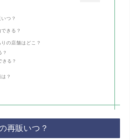
販いつ？
約できる？
ありの店舗はどこ？
る？
できる？
類は？
の再販いつ？