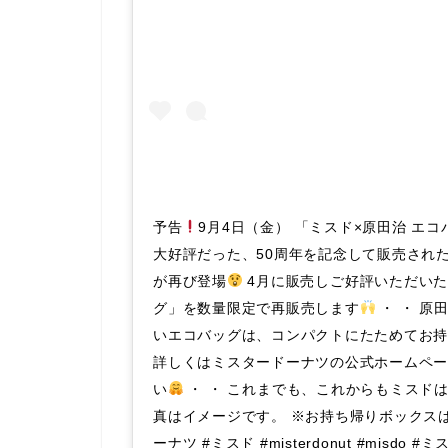
予告
9月4日（金） 「ミスド×原田治 エ
大好評だった、50周年を記念して販売され
が再び登場
4月に販売しご好評いただいた
グ」を数量限定で再販売します
・ ・ 原
いエコバッグは、コンパクトにたためてお持
詳しくはミスタードーナツの公式ホームペ
い
・ ・ これまでも、これからもミスド
真はイメージです。 ※お持ち帰りボックスは
ーナツ #ミスド #misterdonut #misdo