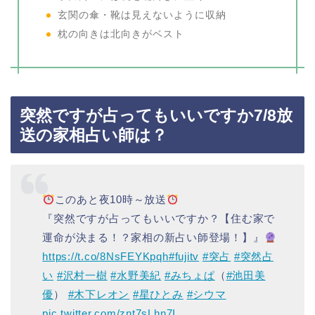
玄関の傘・靴は見えないように収納
枕の向きは北向きがベスト
突然ですが占ってもいいですか7/8放
送の家相占い師は？
このあと夜10時～放送
『突然ですが占ってもいいですか？【住む家で
運命が決まる！？家相の新占い師登場！】』
https://t.co/8NsFEYKpqh
#fujitv
#突占
#突然占
い
#沢村一樹
#水野美紀
#みちょぱ
（
#池田美
優
）
#木下レオン
#星ひとみ
#シウマ
pic.twitter.com/znt7sLhn7I