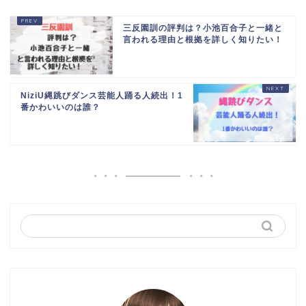
三反園訓の評判は？小池百合子と一緒と
言われる理由と根拠を詳しく知りたい！
NiziU縄跳びダンス芸能人踊る人続出！1
番かわいいのは誰？