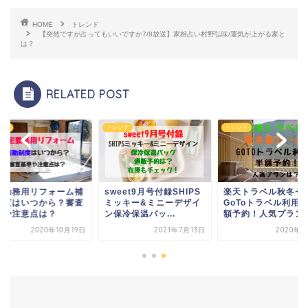
HOME
トレンド
【突然ですが占ってもいいですか7/8放送】家相占い村野弘味/運気が上がる家と
は？
RELATED POST
ンド
トレンド
トレンド
宅勤務用リフォーム補
sweet9月号付録SHIPS
楽天トラベル秋冬セ
制度はいつから？審査
ミッキー&ミニーデザイ
GoToトラベル利用
準や注意点は？
ン保冷保温バッ...
額予約！人気プランは.
2020年10月19日
2021年7月13日
2020年9