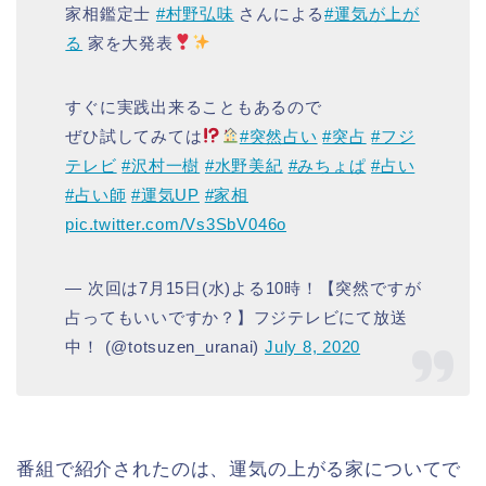
家相鑑定士
#村野弘味
さんによる
#運気が上が
る
家を大発表
すぐに実践出来ることもあるので
ぜひ試してみては
#突然占い
#突占
#フジ
テレビ
#沢村一樹
#水野美紀
#みちょぱ
#占い
#占い師
#運気UP
#家相
pic.twitter.com/Vs3SbV046o
— 次回は7月15日(水)よる10時！【突然ですが
占ってもいいですか？】フジテレビにて放送
中！ (@totsuzen_uranai)
July 8, 2020
番組で紹介されたのは、運気の上がる家についてで