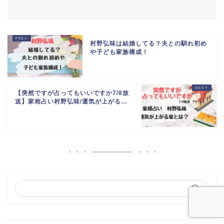
村野弘味は結婚してる？夫との馴れ初め
や子ども家族構成！
【突然ですが占ってもいいですか7/8放
送】家相占い村野弘味/運気が上がる...