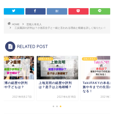
HOME
芸能人有名人
三反園訓の評判は？小池百合子と一緒と言われる理由と根拠を詳しく知りたい！
RELATED POST
人有名人
芸能人有名人
芸能人有名人
地克明の経歴や評判
Taki/FAKYの本名は？家
田中重博の経歴や評
？息子は上地雄輔？
族や今までの生活が気に
は？妻や子どもは？
なる！
2021年6月18日
2021年3月20日
2021年8