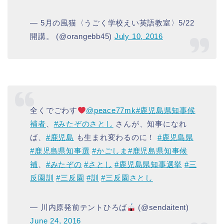
— 5月の風猫〈うごく学校えい英語教室〉5/22
開講。 (@orangebb45)
July 10, 2016
全くでごわす
@peace77mk
#鹿児島県知事候
補者
、
#みたぞのさとし
さんが、知事になれ
ば、
#鹿児島
も生まれ変わるのに！
#鹿児島県
#鹿児島県知事選
#かごしま
#鹿児島県知事候
補
、
#みたぞの
#さとし
#鹿児島県知事選挙
#三
反園訓
#三反園
#訓
#三反園さとし
— 川内原発前テントひろば
(@sendaitent)
June 24, 2016