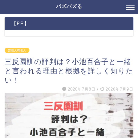
バズバズる
【PR】
芸能人有名人
三反園訓の評判は？小池百合子と一緒
と言われる理由と根拠を詳しく知りた
い！
2020年7月8日
/
2020年7月9日