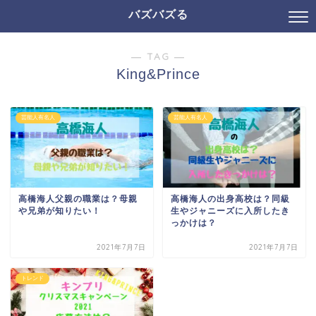
バズバズる
― TAG ―
King&Prince
芸能人有名人
芸能人有名人
高橋海人父親の職業は？母親
高橋海人の出身高校は？同級
や兄弟が知りたい！
生やジャニーズに入所したき
っかけは？
2021年7月7日
2021年7月7日
トレンド