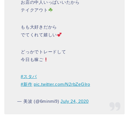
⠀お店の中人いっぱいいたから
⠀テイクアウト
⠀もも大好きだから
⠀でてくれて嬉しい
⠀どっかでトレードして
⠀今日も稼ご
⠀
#スタバ
⠀
#新作
pic.twitter.com/N2rbZeGIro
— 美波 (@6minmi9)
July 24, 2020