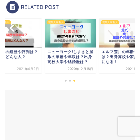
RELATED POST
人有名人
芸能人有名人
芸能人有名人
戸徹の経歴や評判は？
ニューヨーク/しまさと屋
エルフ荒川の年齢や
族はどんな人？
敷の年齢や年収は？出身
は？出身高校や家族
高校大学や結婚歴は？
になる！
2021年6月2日
2020年12月18日
2021年