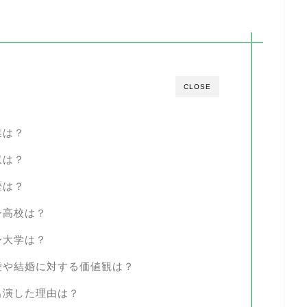
CLOSE
業は？
収は？
歴は？
身高校は？
身大学は？
愛や結婚に対する価値観は？
出演した理由は？