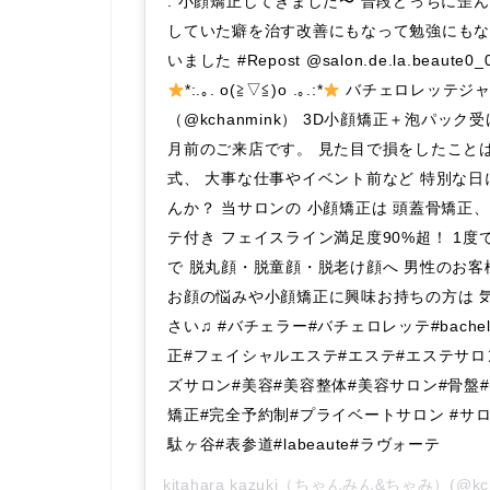
. 小顔矯正してきました〜 普段どっちに歪
していた癖を治す改善にもなって勉強にもなり
いました #Repost @salon.de.la.beaute0_
*:.｡. o(≧▽≦)o .｡.:*
バチェロレッテジャ
（@kchanmink） 3D小顔矯正＋泡パッ
月前のご来店です。 見た目で損をしたこと
式、 大事な仕事やイベント前など 特別な
んか？ 当サロンの 小顔矯正は 頭蓋骨矯正
テ付き フェイスライン満足度90%超！ 1度
で 脱丸顔・脱童顔・脱老け顔へ 男性のお客
お顔の悩みや小顔矯正に興味お持ちの方は 
さい♫ #バチェラー#バチェロレッテ#bachelor
正#フェイシャルエステ#エステ#エステサロ
ズサロン#美容#美容整体#美容サロン#骨盤
矯正#完全予約制#プライベートサロン #サロ
駄ヶ谷#表参道#labeaute#ラヴォーテ
kitahara kazuki（ちゃんみん&ちゃみ）
(@k