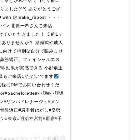
んでるとか私生活で当たり前に
ました(^^) ありがとうござ
0 with @make_repost ・・・
パン 北原一希さんご来店
ク受けていただきました！ ※約1ヶ
はありませんか？ 結婚式や成人
日に向けて特別な自分で臨みませ
、鼻筋矯正、フェイシャルエス
で即効果が実感できる 小顔矯正
様もご来店いただいてます‍
気軽にDMでお問い合わせくだ
#bachelorette#小顔#小顔矯
ン#リンパドレナージュ#メン
#骨盤矯正#肩甲骨はがし#姿勢
ン#東京#明治神宮前#原宿#千
chanmink)がシェアした投稿 –
2020年 4月月13日午後8時47分PDT