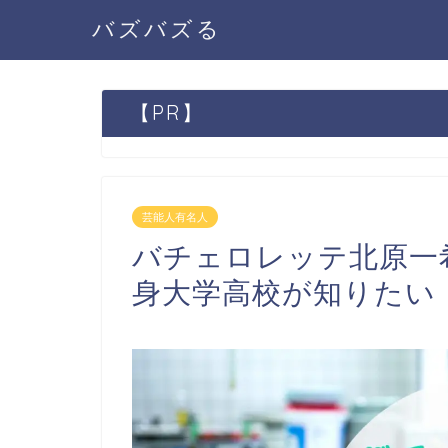
バズバズる
【PR】
芸能人有名人
バチェロレッテ北原一
身大学高校が知りたい