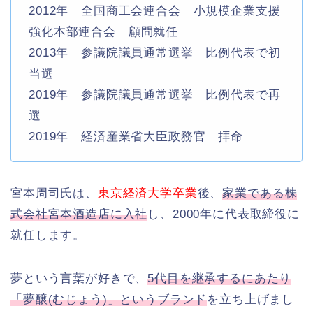
2012年 全国商工会連合会 小規模企業支援
強化本部連合会 顧問就任
2013年 参議院議員通常選挙 比例代表で初
当選
2019年 参議院議員通常選挙 比例代表で再
選
2019年 経済産業省大臣政務官 拝命
宮本周司氏は、
東京経済大学卒業
後、
家業である株
式会社宮本酒造店に入社
し、2000年に代表取締役に
就任します。
夢という言葉が好きで、
5代目を継承するにあたり
「夢醸(むじょう)」というブランド
を立ち上げまし