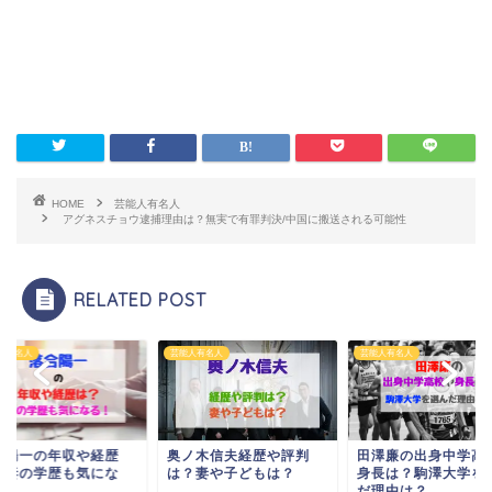
HOME
芸能人有名人
アグネスチョウ逮捕理由は？無実で有罪判決/中国に搬送される可能性
RELATED POST
人有名人
芸能人有名人
芸能人有名人
合陽一の年収や経歴
奥ノ木信夫経歴や評判
田澤廉の出身中学高
？妻の学歴も気にな
は？妻や子どもは？
身長は？駒澤大学を
！
だ理由は？