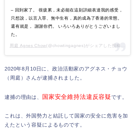
– 回到家了。 很疲累，未必能在這刻詳細表達我的感受，
只想說，以言入罪、無中生有，真的成為了香港的常態。
還有就是， 謝謝你們。 いろいろありがとうございまし
た。
周庭 Agnes Chow
(@chowtingagnes)がシェアした投稿 –
20
2020年8月10日に、政治活動家のアグネス・チョウ
（周庭）さんが逮捕されました。
国家安全維持法違反容疑
逮捕の理由は、
です。
これは、外国勢力と結託して国家の安全に危害を加
えたという容疑によるものです。