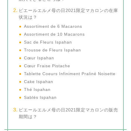
ピエールエルメ母の日2021限定マカロンの在庫
状況は？
Assortiment de 6 Macarons
Assortiment de 10 Macarons
Sac de Fleurs Ispahan
Trousse de Fleurs Ispahan
Cœur Ispahan
Cœur Fraise Pistache
Tablette Coeurs Infiniment Praliné Noisette
Cake Ispahan
Thé Ispahan
Sablés Ispahan
ピエールエルメ母の日2021限定マカロンの販売
期間は？