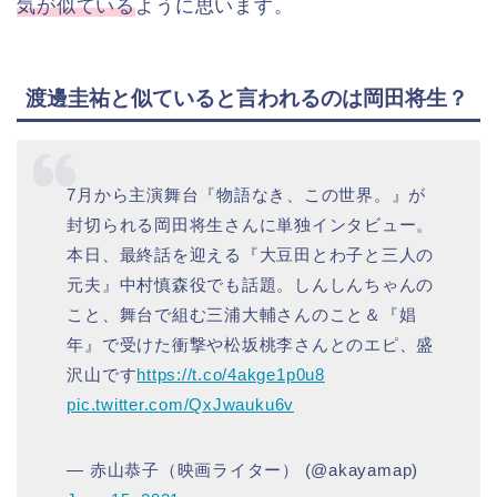
気が似ている
ように思います。
渡邊圭祐と似ていると言われるのは岡田将生？
7月から主演舞台『物語なき、この世界。』が
封切られる岡田将生さんに単独インタビュー。
本日、最終話を迎える『大豆田とわ子と三人の
元夫』中村慎森役でも話題。しんしんちゃんの
こと、舞台で組む三浦大輔さんのこと＆『娼
年』で受けた衝撃や松坂桃李さんとのエピ、盛
沢山です
https://t.co/4akge1p0u8
pic.twitter.com/QxJwauku6v
— 赤山恭子（映画ライター） (@akayamap)