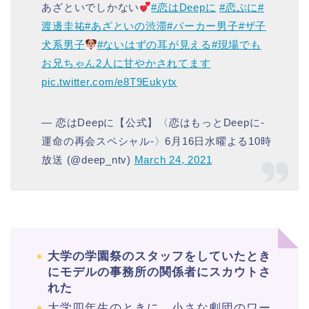
あざといでしかない
#恋はDeepに
#恋ぷに
#
渡邊圭祐
#あざといの渋滞
#パーカー男子
#ザ子
犬系男子
#ないはずの耳が見える
#現場でも
お兄ちゃん2人に甘やかされてます
pic.twitter.com/e8T9Eukytx
— 恋はDeepに【公式】〈恋はもっとDeepに-
運命の再会スペシャル-〉6月16日水曜よる10時
放送 (@deep_ntv)
March 24, 2021
大学の学園祭のスタッフをしていたとき
にモデルの事務所の関係者にスカウトさ
れた
大学四年生のときに、小さな劇団のワー