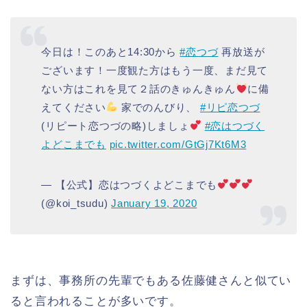
今日は！このあと14:30から
#恋つづ
再放送が
ございます！一度観た方はもう一度、まだ見て
ない方はこれを見て２話のきゅんきゅん
に備
えてください
家でのんびり、
#リピ恋つづ
(リピート恋つづの略)しましょ
#恋はつづく
よどこまでも
pic.twitter.com/GtGj7Kt6M3
— 【公式】恋はつづくよどこまでも
(@koi_tsudu)
January 19, 2020
まずは、事務所の先輩でもある佐藤健さんと似てい
ると言われることが多いです。