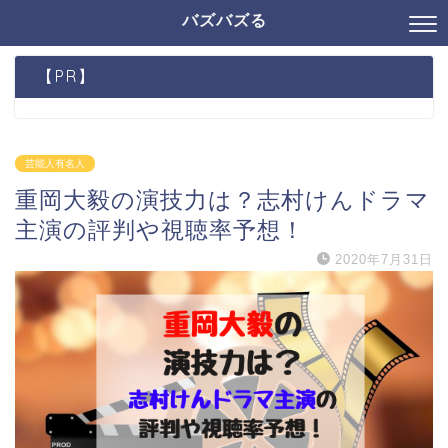
バズバズる
【PR】
芸能人有名人
重岡大毅の演技力は？志村けんドラマ
主演の評判や視聴率予想！
2020年7月31日