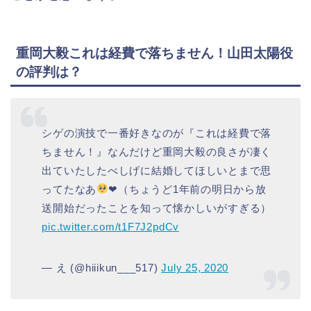
重岡大毅これは経費で落ちません！山田太陽役
の評判は？
シゲの演技で一番好きなのが『これは経費で落
ちません！』なんだけど重岡大毅の良さが凄く
出ていたしたべしげに結婚してほしいとまで思
ってたなあ
❤︎（ちょうど1年前の明日から放
送開始だったことを知って懐かしいがすぎる）
pic.twitter.com/t1F7J2pdCv
— え (@hiiikun___517)
July 25, 2020