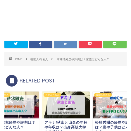
HOME
芸能人有名人
木幡浩経歴や評判は？家族はどんな人？
RELATED POST
人有名人
芸能人有名人
芸能人有名人
木敏充経歴や評判は？
アキナ/秋山と山名の年齢
松崎秀樹の経歴や評
族はどんな人？
や年収は？出身高校大学
は？妻や子供はどん