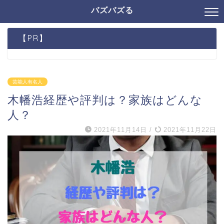
バズバズる
【PR】
芸能人有名人
木幡浩経歴や評判は？家族はどんな
人？
2021年11月14日
/
2021年11月22日