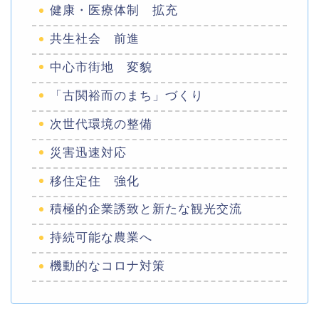
健康・医療体制 拡充
共生社会 前進
中心市街地 変貌
「古関裕而のまち」づくり
次世代環境の整備
災害迅速対応
移住定住 強化
積極的企業誘致と新たな観光交流
持続可能な農業へ
機動的なコロナ対策