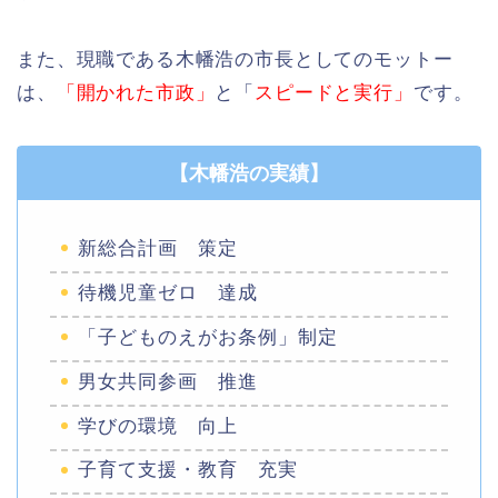
また、現職である木幡浩の市長としてのモットー
は、
「開かれた市政」
と「
スピードと実行」
です。
【木幡浩の実績】
新総合計画 策定
待機児童ゼロ 達成
「子どものえがお条例」制定
男女共同参画 推進
学びの環境 向上
子育て支援・教育 充実