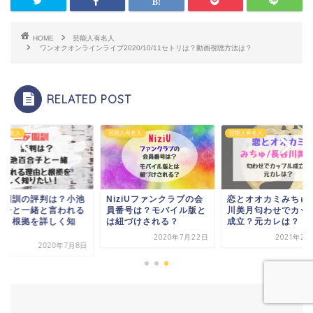
HOME
芸能人有名人
ワンオクオンラインライブ2020/10/11セトリは？動画視聴方法は？
RELATED POST
人有名人
芸能人有名人
芸能人有名人
反園訓の評判は？小池
NiziUファンクラブの会
恋とオオカミみちゅ/
合子と一緒と言われる
員番号は？モバイル版と
川美月匂わせでカッ
由と根拠を詳しく知
は紐づけされる？
成立？元カレは？
.
2020年7月22日
2021年2月
2020年7月8日