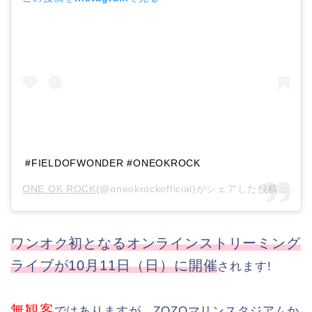
#FIELDOFWONDER #ONEOKROCK
ONE OK ROCK
(@oneokrockofficial)がシェアした投稿 –
20
ワンオク初となるオンラインストリーミング
ライブが10月11日（日）に開催
されます!
無観客
ではありますが、ZOZOマリンスタジアムか