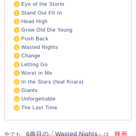
Eye of the Storm
Stand Out Fit In
Head High
Grow Old Die Young
Push Back
Wasted Nights
Change
Letting Go
Worst in Me
In the Stars (feat Kiiara)
Giants
Unforgettable
The Last Time
6曲目の「Wasted Nights」
映画
中でも、
は、