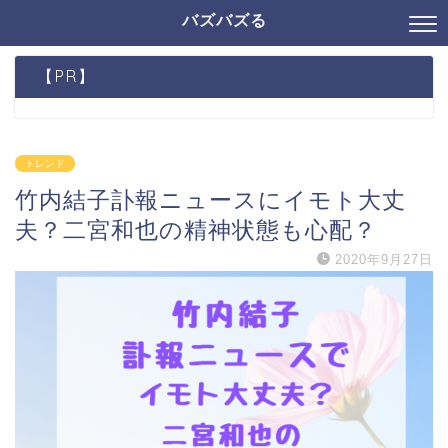
バズバズる
【PR】
トレンド
竹内結子訃報ニュースにイモト大丈
夫？二宮和也の精神状態も心配？
2020年9月27日