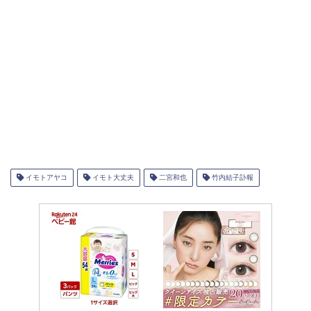
イモトアヤコ
イモト大丈夫
二宮和也
竹内結子訃報