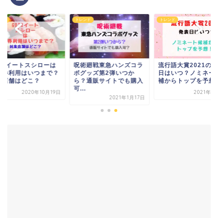
トレンド
トレンド
トレンド
呪術廻戦東急ハンズコラ
流行語大賞2021の発表
GoToイートスシ
ボグッズ第2弾いつか
日はいつ？ノミネート候
食事券利用はいつ
ら？通販サイトでも購入
補からトップを予想！
対象店舗はどこ？
可...
2021年11月4日
2020年
2021年1月17日