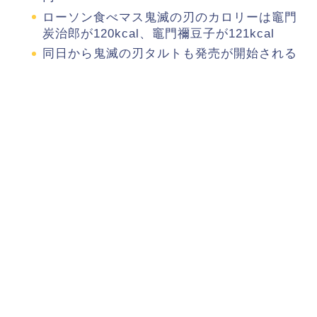
ローソン食べマス鬼滅の刃のカロリーは竈門
炭治郎が120kcal、竈門禰豆子が121kcal
同日から鬼滅の刃タルトも発売が開始される