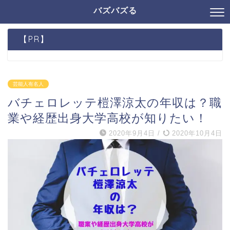
バズバズる
【PR】
芸能人有名人
バチェロレッテ榿澤涼太の年収は？職
業や経歴出身大学高校が知りたい！
2020年9月4日
/
2020年10月4日