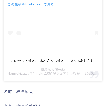
この投稿をInstagramで見る
. このセット好き。 木村さんも好き。 . #へああれんじ
榿澤涼太/Ryota
Hannokizawa
(@_noki1105)がシェアした投稿 –
2020年 4月月11日午前1時12分PDT
名前：榿澤涼太