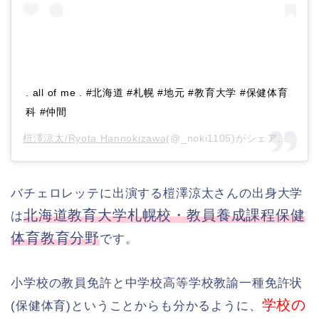
. all of me . #北海道 #札幌 #地元 #教育大学 #保健体育
科 #仲間
榿澤涼太/Ryota Hannokizawa
(@_noki1105)がシェアした投稿 –
バチェロレッテに出演する榿澤涼太さんの出身大学
北海道教育大学札幌校・教員養成課程保健
は
体育教育分野
です。
小学校の教員免許と中学校高等学校教諭一種免許状
学校の
(保健体育)ということからも分かるように、