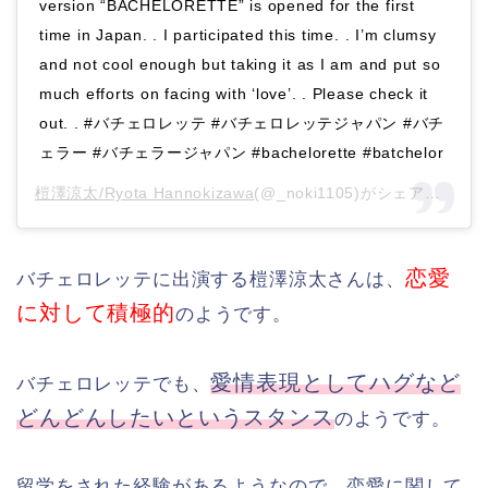
version “BACHELORETTE” is opened for the first
time in Japan. . I participated this time. . I’m clumsy
and not cool enough but taking it as I am and put so
much efforts on facing with ‘love’. . Please check it
out. . #バチェロレッテ #バチェロレッテジャパン #バチ
ェラー #バチェラージャパン #bachelorette #batchelor
榿澤涼太/Ryota Hannokizawa
(@_noki1105)がシェアした投稿 –
恋愛
バチェロレッテに出演する榿澤涼太さんは、
に対して積極的
のようです。
愛情表現としてハグなど
バチェロレッテでも、
どんどんしたいというスタンス
のようです。
留学をされた経験があるようなので、恋愛に関して