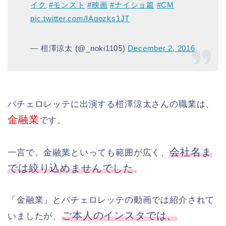
イク
#モンスト
#映画
#ナイショ篇
#CM
pic.twitter.com/IAqozks1JT
— 榿澤涼太 (@_noki1105)
December 2, 2016
バチェロレッテに出演する榿澤涼太さんの職業は、
金融業
です。
会社名ま
一言で、金融業といっても範囲が広く、
では絞り込めませんでした
。
「金融業」とバチェロレッテの動画では紹介されて
ご本人のインスタでは、
いましたが、