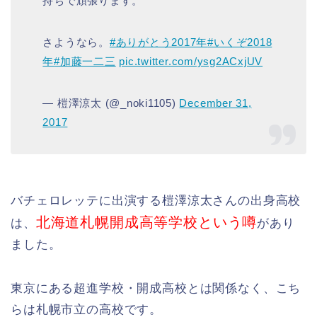
持ちで頑張ります。
さようなら。
#ありがとう2017年
#いくぞ2018
年
#加藤一二三
pic.twitter.com/ysg2ACxjUV
— 榿澤涼太 (@_noki1105)
December 31,
2017
バチェロレッテに出演する榿澤涼太さんの出身高校
北海道札幌開成高等学校という噂
は、
があり
ました。
東京にある超進学校・開成高校とは関係なく、こち
らは札幌市立の高校です。