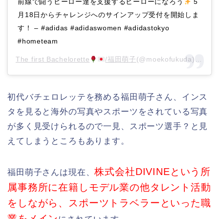
前線で闘うヒーロー達を支援するヒーローになろう
5
月18日からチャレンジへのサインアップ受付を開始しま
す！ – #adidas #adidaswomen #adidastokyo
#hometeam
The first Bachelorette
/福田萌子
(@moekofukuda)がシェアした投稿 –
初代バチェロレッテを務める福田萌子さん、インス
タを見ると海外の写真やスポーツをされている写真
が多く見受けられるので一見、スポーツ選手？と見
えてしまうところもあります。
株式会社DIVINEという所
福田萌子さんは現在、
属事務所に在籍しモデル業の他タレント活動
をしながら、スポーツトラベラーといった職
業をメイン