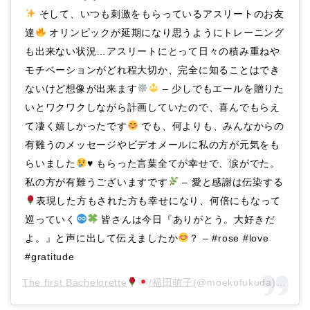
そして、いつも刺激をもらっているアスリートのお友
達
オリンピックが延期になり思うようにトレーニング
も出来ない状況…アスリートにとって日々の積み重ねや
モチベーションがどれ程大切か、完全に知ることはでき
ないけど想像が出来ます
– 少しでもエールを贈りた
いとワクワクしながら計画していたので、喜んでもらえ
て凄く嬉しかったです
でも、何よりも、みんなからの
有難うのメッセージやビデオメールに私の方が元気をも
らいました
♥️
もらった言葉全てが幸せで、涙がでた。
私の方が有難うございますです
– 愛と感謝は伝染する
表現した方もされた方も幸せになり、何倍にもなって
巡っていく
皆さんは今日『ありがとう。大好きだ
よ。』と声に出して伝えましたか
？ – #rose #love
#gratitude
The first Bachelorette
/福田萌子
(@moekofukuda)がシェアした投稿 –