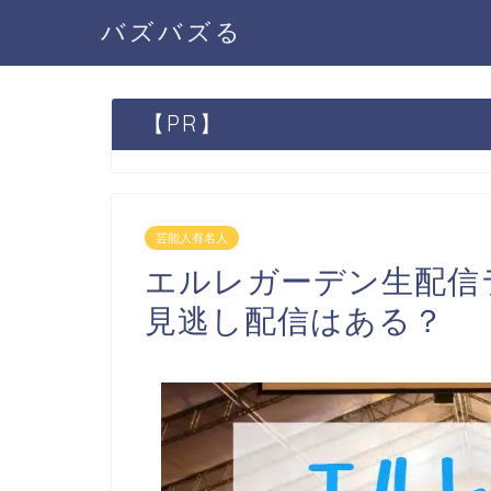
バズバズる
【PR】
芸能人有名人
エルレガーデン生配信ライ
見逃し配信はある？