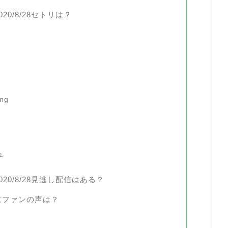
0/8/28セトリは？
ng
ュ
0/8/28見逃し配信はある？
にファンの声は？