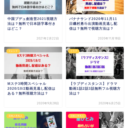
中国プデュ創造営2021視聴方
バナナサンド2020年11月11
法は？無料で日本語字幕付き
日磯村勇斗出演動画見逃し配
はどこ？
信は？無料で視聴方法は？
2021年2月22日
2020年11月18日
トレンド
ドラマ
Mステ3時間スペシャル
【ラブディスタンス】ドラマ
2020/10/2動画見逃し配信は
動画1話2話3話無料フル視聴方
ある？無料視聴方法は？
法は？
2020年9月28日
2020年6月25日
芸能人有名人
芸能人有名人