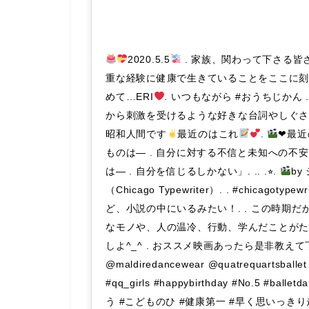
2020.5.5
. 家族、関わって下さる皆さ
重な経験に健康で生きていることをここに
めて…ERI
. いつもながら #おうちじかん
から刺激を受けるような好きな台詞やしぐ
昭和人間です
最近のはこれ
.
❤︎最
ものは— . 自分に対する不信と未知への不安
は— . 自分を信じるしかない」. .. .⭐︎.
by
（Chicago Typewriter）. . #chicagotyp
ど、小説の中にいるみたい！. . この時期
なモノや、人の温冷、行動、学んだことが
しよ^_^ . おススメ映画あったら是非教え
@maldiredancewear @quatrequartsballet 
#qq_girls #happybirthday #No.5 #ball
う #こどものひ #健康第一 #早く思いっき