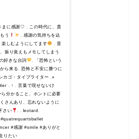
まに感謝♡ . この時代に、貴
刻もう
. 感謝の気持ちを込
 . 楽しむようにしてます
. 昔
さ、振り覚えもメモしてしまう
近の好きな台詞
. 「恐怖という
から来る. 恐怖と不安に勝つに
 シカゴ・タイプライター .⭐︎
ewriter . ↑ . 言葉で現せないけ
だから分かること、ホントに必要
たくさんあり、忘れないように
て下さい
. . leotard.
#quatrequartsballet
etdancer #感謝 #smile #ありがと
り走りたい