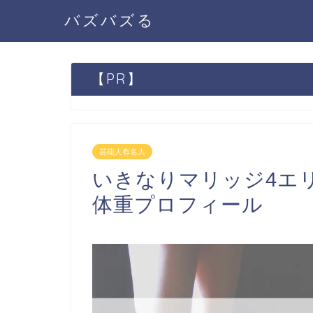
バズバズる
【PR】
芸能人有名人
いきなりマリッジ4エ
体重プロフィール